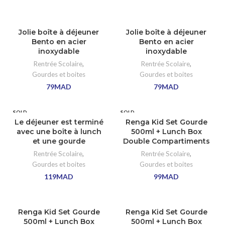
Jolie boîte à déjeuner
Jolie boîte à déjeuner
Bento en acier
Bento en acier
inoxydable
inoxydable
Rentrée Scolaire
,
Rentrée Scolaire
,
Gourdes et boites
Gourdes et boites
79
MAD
79
MAD
SOLD
SOLD
OUT
OUT
Le déjeuner est terminé
Renga Kid Set Gourde
avec une boîte à lunch
500ml + Lunch Box
et une gourde
Double Compartiments
Rentrée Scolaire
,
Rentrée Scolaire
,
Gourdes et boites
Gourdes et boites
119
MAD
99
MAD
Renga Kid Set Gourde
Renga Kid Set Gourde
500ml + Lunch Box
500ml + Lunch Box