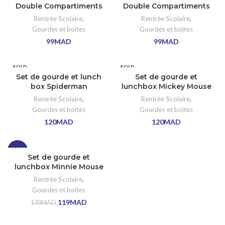
Double Compartiments
Double Compartiments
Rentrée Scolaire
,
Rentrée Scolaire
,
Gourdes et boites
Gourdes et boites
99
MAD
99
MAD
SOLD
SOLD
OUT
OUT
Set de gourde et lunch
Set de gourde et
box Spiderman
lunchbox Mickey Mouse
Rentrée Scolaire
,
Rentrée Scolaire
,
Gourdes et boites
Gourdes et boites
120
MAD
120
MAD
-30%
Set de gourde et
lunchbox Minnie Mouse
SOLD
OUT
Rentrée Scolaire
,
Gourdes et boites
119
MAD
170
MAD