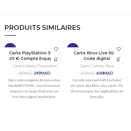
PRODUITS SIMILAIRES
-11%
-8%
Carte PlayStation Store
Carte Xbox Live 50€ –
20 €-Compte Espagnol
Code digital
Carte Cadeau
,
Playstation
Carte Cadeau
,
Xbox
249
MAD
600
MAD
280
MAD
650
MAD
Dans votre magasin de jeux video
Ce code vous permet d’achetez
MGAMES STORE, vous trouverez
des jeux, des films, des séries TV,
toujours un large choix avec un
de la musique, des applications et
très bon rapport qualité/prix
bien plus