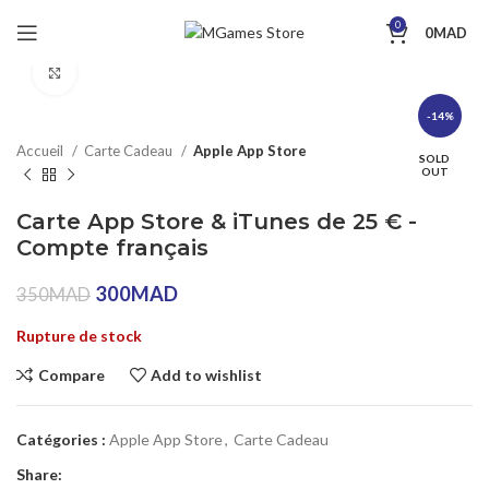
0
0
MAD
Click to enlarge
-14%
Accueil
Carte Cadeau
Apple App Store
SOLD
OUT
Carte App Store & iTunes de 25 € -
Compte français
300
MAD
350
MAD
Rupture de stock
Compare
Add to wishlist
Catégories :
Apple App Store
,
Carte Cadeau
Share: