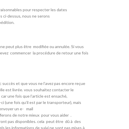
raisonnables pour respecter les dates
es ci-dessus, nous ne serons
édition.
e
ne peut plus être
modifiée ou annulée. Si vous
 devez
commencer
la procédure de retour une fois
 succès et que vous ne l’avez pas encore reçue
elle est livrée. vous souhaitez contacter le
car une fois que l’article est ensaché,
ci (une fois qu’il est par le transporteur), mais
 envoyer un e- mail
ferons de notre mieux
pour vous aider
.
eront pas disponibles. cela
peut être
dû à
des
s les informations de suivi ne sont pas mises à