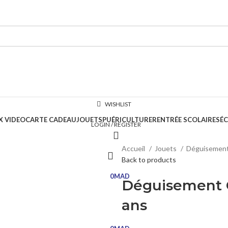
WISHLIST
X VIDEO
CARTE CADEAU
JOUETS
PUÉRICULTURE
RENTRÉE SCOLAIRE
SÉC
LOGIN / REGISTER
Accueil
Jouets
Déguisemen
Back to products
0
MAD
Déguisement C
ans