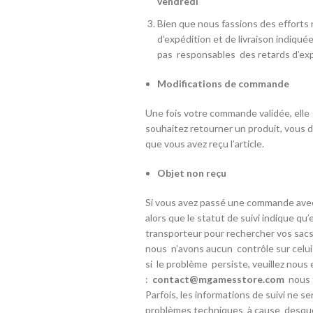
vendredi
Bien que nous fassions des efforts 
d’expédition et de livraison indiqué
pas
responsables
des retards d’exp
Modifications de commande
Une fois votre commande validée, ell
souhaitez retourner un produit, vous
que vous avez reçu l’article.
Objet non reçu
Si vous avez passé une commande avec
alors que le statut de suivi indique qu’
transporteur pour rechercher vos sacs 
nous
n’avons aucun
contrôle sur celui-
si
le problème
persiste, veuillez nous
:
contact@mgamesstore.com
nous 
Parfois, les informations de suivi ne s
problèmes techniques à
cause
desquel