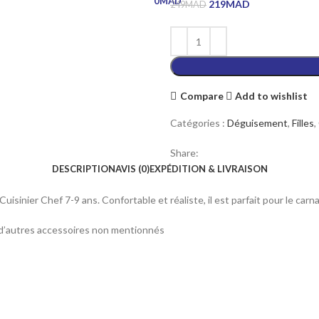
0
MAD
219
MAD
249
MAD
Compare
Add to wishlist
Catégories :
Déguisement
,
Filles
,
Share:
DESCRIPTION
AVIS (0)
EXPÉDITION & LIVRAISON
sinier Chef 7-9 ans. Confortable et réaliste, il est parfait pour le carn
d’autres accessoires non mentionnés