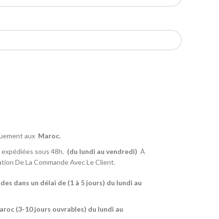
iquement aux
Maroc
.
 expédiées sous 48h.
(du lundi au vendredi)
À
tion De La Commande Avec Le Client.
s dans un délai de (1 à 5 jours) du lundi au
roc (3-10 jours ouvrables) du lundi au