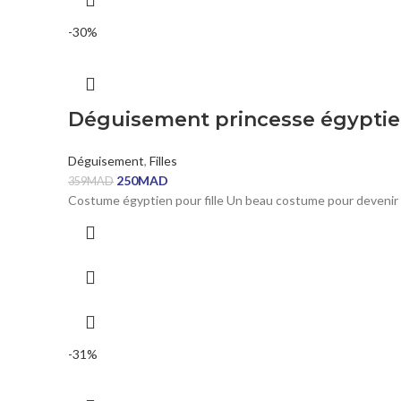
-30%
Déguisement princesse égyptie
Déguisement
,
Filles
250
MAD
359
MAD
Costume égyptien pour fille Un beau costume pour devenir la 
-31%