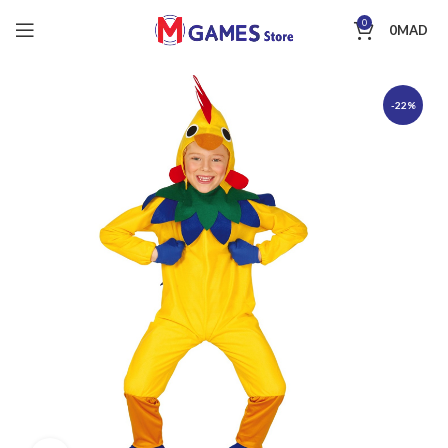
0
0
MAD
-22%