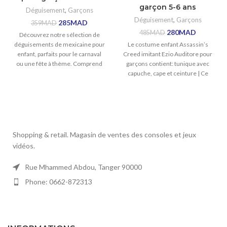
garçon 5-6 ans
Déguisement
,
Garçons
Déguisement
,
Garçons
285
MAD
359
MAD
280
MAD
485
MAD
Découvrez notre sélection de
déguisements de mexicaine pour
Le costume enfant Assassin’s
enfant, parfaits pour le carnaval
Creed imitant Ezio Auditore pour
ou une fête à thème. Comprend
garçons contient: tunique avec
: veste, pantalon,
capuche, cape et ceinture | Ce
déguisement
Shopping & retail. Magasin de ventes des consoles et jeux
vidéos.
Rue Mhammed Abdou, Tanger 90000
Phone: 0662-872313