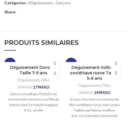
Catégories :
Déguisement
,
Garçons
Share:
PRODUITS SIMILAIRES
-50%
-31%
Déguisement Dorothy
Déguisement militaire
Taille 7-9 ans
soviétique russe Taille :
5-6 ans
Déguisement
,
Filles
Déguisement
,
Filles
179
MAD
359
MAD
249
MAD
359
MAD
Qui ne connaît pas l’histoire où
une tornade emmène une fille du
Si vous cherchez un costume de
Kansas dans le monde magique
fille soviétique russe, nous avons
d’Oz, où elle
l’option parfaite au meilleur
prix. Un charmant costume de
militaire soviétique russe que