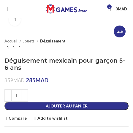
0
0
MAD
Click to enlarge
-21%
Accueil
Jouets
Déguisement
Déguisement mexicain pour garçon 5-
6 ans
285
MAD
359
MAD
AJOUTER AU PANIER
Compare
Add to wishlist