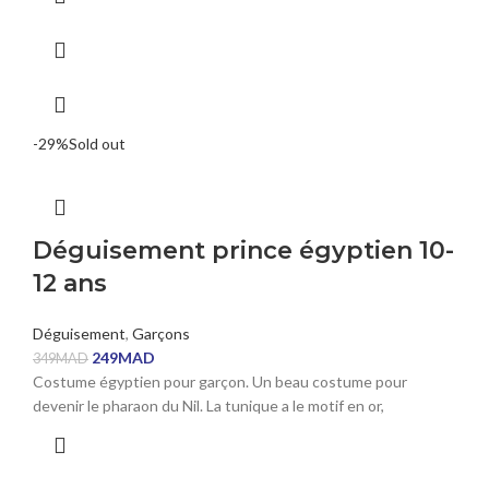
-29%
Sold out
Déguisement prince égyptien 10-
12 ans
Déguisement
,
Garçons
249
MAD
349
MAD
Costume égyptien pour garçon. Un beau costume pour
devenir le pharaon du Nil. La tunique a le motif en or,