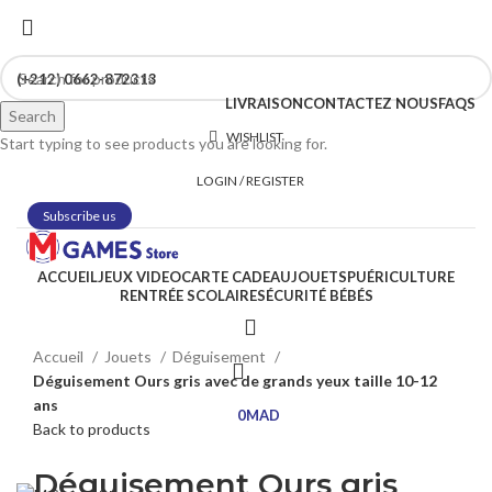
(+212) 0662-872313
LIVRAISON
CONTACTEZ NOUS
FAQS
Search
WISHLIST
Start typing to see products you are looking for.
LOGIN / REGISTER
Subscribe us
ACCUEIL
JEUX VIDEO
CARTE CADEAU
JOUETS
PUÉRICULTURE
RENTRÉE SCOLAIRE
SÉCURITÉ BÉBÉS
Click to enlarge
Accueil
Jouets
Déguisement
Déguisement Ours gris avec de grands yeux taille 10-12
ans
0
MAD
Back to products
Déguisement Ours gris