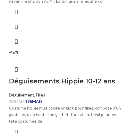
devenir le pharaon du Nil. La tunique a le motif en or,
-46%
Déguisements Hippie 10-12 ans
Déguisement
,
Filles
195
MAD
359
MAD
Costume hippie multicolore original pour filles, composé d’un
pantalon, d’un haut, d’un gilet et d’un ruban. Idéal pour une
fête costumée de