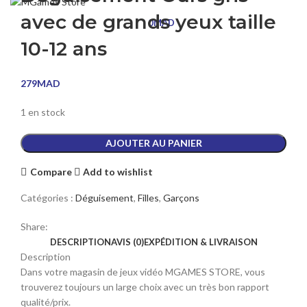
avec de grands yeux taille
0
MAD
10-12 ans
279
MAD
1 en stock
AJOUTER AU PANIER
Compare
Add to wishlist
Catégories :
Déguisement
,
Filles
,
Garçons
Share:
DESCRIPTION
AVIS (0)
EXPÉDITION & LIVRAISON
Description
Dans votre magasin de jeux vidéo MGAMES STORE, vous
trouverez toujours un large choix avec un très bon rapport
qualité/prix.