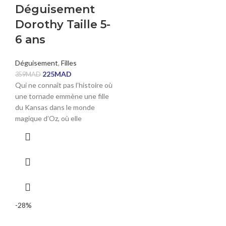
Déguisement
Dorothy Taille 5-
6 ans
Déguisement
,
Filles
225
MAD
359
MAD
Qui ne connaît pas l’histoire où
une tornade emmène une fille
du Kansas dans le monde
magique d’Oz, où elle
-28%