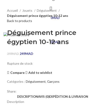
Click to enlarge
Accueil
Jouets
Déguisement
Déguisement prince égyptien 10-12 ans
0
MAD
Back to products
Déguisement prince
égyptien 10-12 ans
0
MAD
249
MAD
349
MAD
Rupture de stock
Compare
Add to wishlist
Catégories :
Déguisement
,
Garçons
Share:
DESCRIPTION
AVIS (0)
EXPÉDITION & LIVRAISON
Description