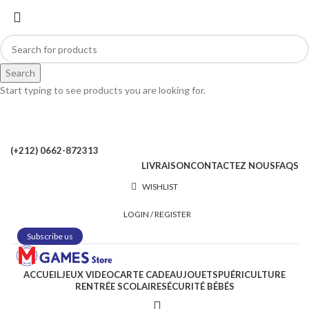
Search
Start typing to see products you are looking for.
(+212) 0662-872313
LIVRAISON
CONTACTEZ NOUS
FAQS
WISHLIST
LOGIN / REGISTER
Subscribe us
ACCUEIL
JEUX VIDEO
CARTE CADEAU
JOUETS
PUÉRICULTURE
RENTRÉE SCOLAIRE
SÉCURITÉ BÉBÉS
-29%
Sold out