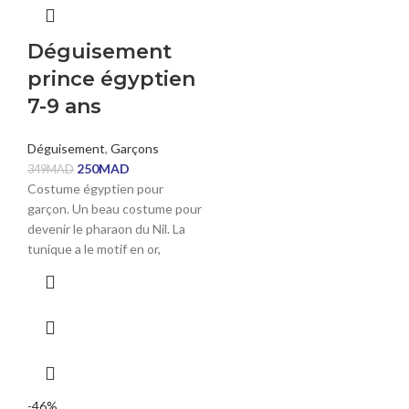
Déguisement
prince égyptien
7-9 ans
Déguisement
,
Garçons
250
MAD
349
MAD
Costume égyptien pour
garçon. Un beau costume pour
devenir le pharaon du Nil. La
tunique a le motif en or,
-46%