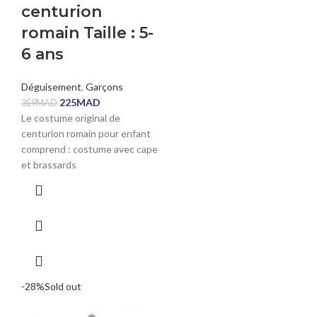
centurion
romain Taille : 5-
6 ans
Déguisement
,
Garçons
225
MAD
359
MAD
Le costume original de
centurion romain pour enfant
comprend : costume avec cape
et brassards
-28%
Sold out