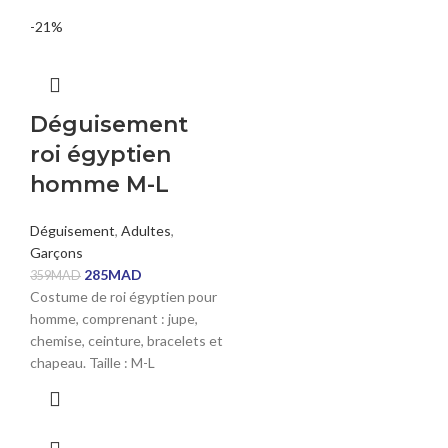
-21%
Déguisement
roi égyptien
homme M-L
Déguisement
,
Adultes
,
Garçons
285
MAD
359
MAD
Costume de roi égyptien pour
homme, comprenant : jupe,
chemise, ceinture, bracelets et
chapeau. Taille : M-L