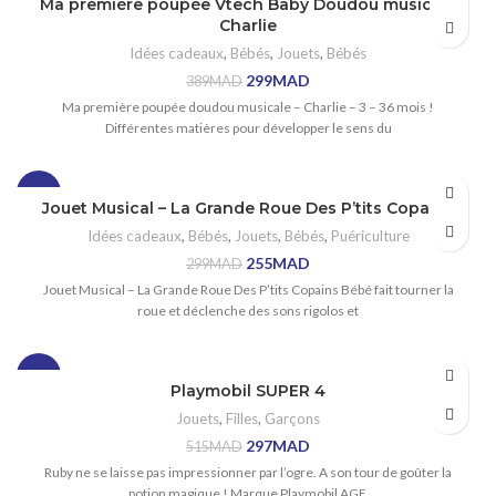
Ma première poupée Vtech Baby Doudou musicale
Charlie
Idées cadeaux
,
Bébés
,
Jouets
,
Bébés
299
MAD
389
MAD
Ma première poupée doudou musicale – Charlie – 3 – 36 mois !
Différentes matières pour développer le sens du
-15%
Jouet Musical – La Grande Roue Des P’tits Copains
Idées cadeaux
,
Bébés
,
Jouets
,
Bébés
,
Puériculture
255
MAD
299
MAD
Jouet Musical – La Grande Roue Des P’tits Copains Bébé fait tourner la
roue et déclenche des sons rigolos et
-42%
Playmobil SUPER 4
Jouets
,
Filles
,
Garçons
297
MAD
515
MAD
Ruby ne se laisse pas impressionner par l’ogre. A son tour de goûter la
potion magique ! Marque Playmobil AGE