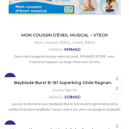
MON COUSSIN D’ÉVEIL MUSICAL – VTECH
Idées cadeaux
,
Bébés
,
Jouets
,
Bébés
499
MAD
599
MAD
Dans votre magasin de jeux video et jouet . MGAMES STORE, vous
trouverez toujours un large choix avec un très
-17%
Beyblade Burst B-161 Superking Glide Ragnaruk
Jouets
,
figurine
150
MAD
180
MAD
Laissez-le déchirer avec beyblade Burst, la troisième génération de la
célèbre franchise beyblade! Jouez contre vos amis ou rejoignez la bataille
-23%