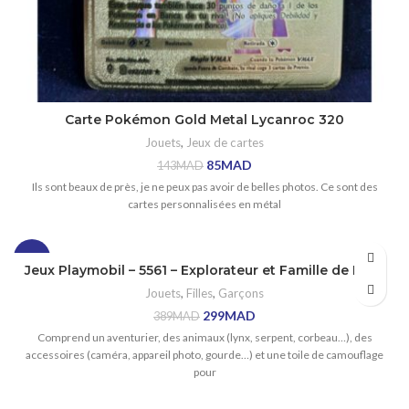
Carte Pokémon Gold Metal Lycanroc 320
Jouets
,
Jeux de cartes
85
MAD
143
MAD
Ils sont beaux de près, je ne peux pas avoir de belles photos. Ce sont des
cartes personnalisées en métal
-23%
Jeux Playmobil – 5561 – Explorateur et Famille de Lynx
Jouets
,
Filles
,
Garçons
299
MAD
389
MAD
Comprend un aventurier, des animaux (lynx, serpent, corbeau…), des
accessoires (caméra, appareil photo, gourde…) et une toile de camouflage
pour