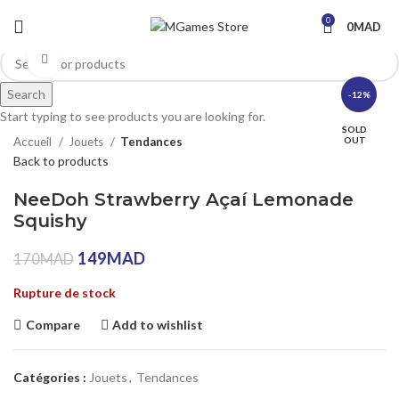
0
0
MAD
Click to enlarge
Search
-12%
Start typing to see products you are looking for.
SOLD
Accueil
Jouets
Tendances
OUT
Back to products
NeeDoh Strawberry Açaí Lemonade
Squishy
149
MAD
170
MAD
Rupture de stock
Compare
Add to wishlist
Catégories :
Jouets
,
Tendances