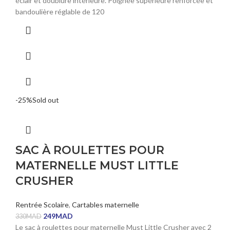
éclair et doublure intérieure. Poignée supérieure renforcée et
bandoulière réglable de 120
-25%
Sold out
SAC À ROULETTES POUR
MATERNELLE MUST LITTLE
CRUSHER
Rentrée Scolaire
,
Cartables maternelle
249
MAD
330
MAD
Le sac à roulettes pour maternelle Must Little Crusher avec 2