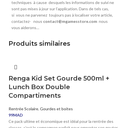
techniques à
cause
desquels les informations de suivi ne
sont pas mises à jour sur l’application. Dans de tels cas,
si
vous ne parvenez
toujours pas à localiser votre article,
contactez- nous
contact@mgamesstore.com
nous
vous aiderons…
Produits similaires
Renga Kid Set Gourde 500ml +
Lunch Box Double
Compartiments
Rentrée Scolaire
,
Gourdes et boites
99
MAD
Ce pack ultime et économique est idéal pour la rentrée des
classes, c’est le compagnon parfait pour emporter son gouter