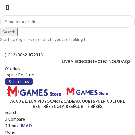
Search
Start typing to see products you are looking for.
(+212) 0662-872313
LIVRAISON
CONTACTEZ NOUS
FAQS
Wishlist
Login / Register
Subscribe us
ACCUEIL
JEUX VIDEO
CARTE CADEAU
JOUETS
PUÉRICULTURE
-22%
RENTRÉE SCOLAIRE
SÉCURITÉ BÉBÉS
Search
0
Compare
0
items
0
MAD
Click to enlarge
Menu