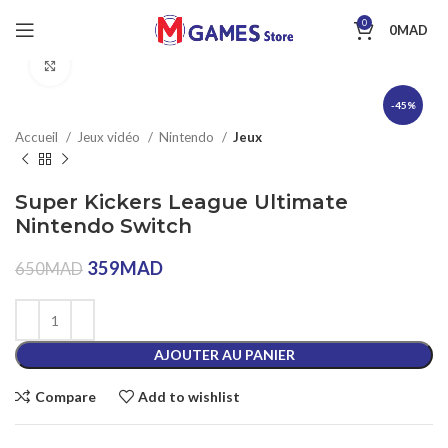
0
0
MAD
Click to enlarge
-45%
Accueil
Jeux vidéo
Nintendo
Jeux
Super Kickers League Ultimate
Nintendo Switch
359
MAD
650
MAD
AJOUTER AU PANIER
Compare
Add to wishlist