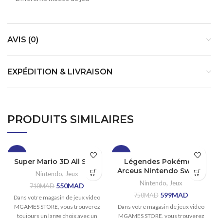
AVIS (0)
EXPÉDITION & LIVRAISON
PRODUITS SIMILAIRES
-23%
-20%
Super Mario 3D All Stars
Légendes Pokémon:
Arceus Nintendo Switch
Nintendo
,
Jeux
SOLD
OUT
Nintendo
,
Jeux
550
MAD
710
MAD
599
MAD
750
MAD
Dans votre magasin de jeux video
MGAMES STORE, vous trouverez
Dans votre magasin de jeux video
toujours un large choix avec un
MGAMES STORE, vous trouverez