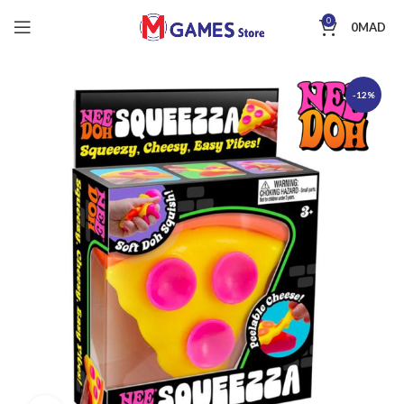
0
0
MAD
-12%