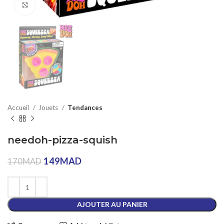
Click to enlarge
Accueil
Jouets
Tendances
needoh-pizza-squish
149
MAD
170
MAD
AJOUTER AU PANIER