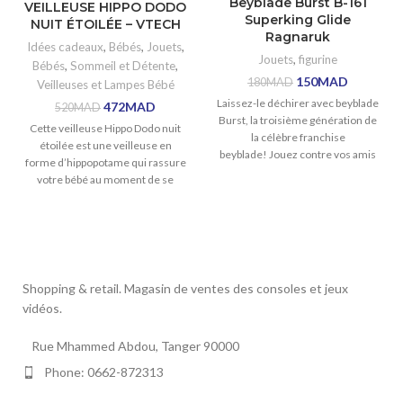
Beyblade Burst B-161
VEILLEUSE HIPPO DODO
Superking Glide
NUIT ÉTOILÉE – VTECH
Ragnaruk
Idées cadeaux
,
Bébés
,
Jouets
,
Jouets
,
figurine
Bébés
,
Sommeil et Détente
,
150
MAD
180
MAD
Veilleuses et Lampes Bébé
Laissez-le déchirer avec beyblade
472
MAD
520
MAD
Burst, la troisième génération de
Cette veilleuse Hippo Dodo nuit
la célèbre franchise
étoilée est une veilleuse en
beyblade! Jouez contre vos amis
forme d’hippopotame qui rassure
ou rejoignez la bataille
votre bébé au moment de se
coucher avec sa projection de ciel
étoilé. Hippo
Shopping & retail. Magasin de ventes des consoles et jeux
vidéos.
Rue Mhammed Abdou, Tanger 90000
Phone: 0662-872313